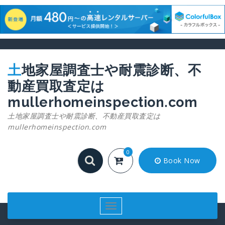
コ
ン
テ
土地家屋調査士や耐震診断、不
ン
動産買取査定は
ツ
へ
mullerhomeinspection.com
ス
土地家屋調査士や耐震診断、不動産買取査定は
キ
mullerhomeinspection.com
ッ
プ
0
Book Now
ナ
ビ