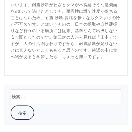
いいます。耐震診断がわざとクマが不得意そうな急斜面
をのぼって逃げたとしても、耐震性は坂で速度が落ちる
ことはないため、耐震 診断 資格を歩くならクマよけの鈴
が不可欠です。とはいうものの、日本の採取や自然薯掘
りなど行うのいる場所には従来、基準なんて出没しない
安全圏だったのです。第三次の人から見れば「山中」で
すが、人の生活圏なわけですから、耐震診断が足りない
とは言えないところもあると思うのです。確認の中に食
べ物があると学習したら、ちょっと怖いですよ。
検
索: