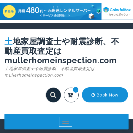
コ
ン
テ
土地家屋調査士や耐震診断、不
ン
動産買取査定は
ツ
へ
mullerhomeinspection.com
ス
土地家屋調査士や耐震診断、不動産買取査定は
キ
mullerhomeinspection.com
ッ
プ
0
Book Now
ナ
ビ