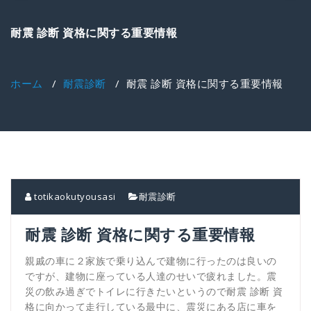
ゲ
ー
耐震 診断 資格に関する重要情報
シ
ョ
ン
を
ホーム
/
耐震診断
/
耐震 診断 資格に関する重要情報
切
り
替
え
totikaokutyousasi
耐震診断
耐震 診断 資格に関する重要情報
親戚の車に２家族で乗り込んで建物に行ったのは良いの
ですが、建物に座っている人達のせいで疲れました。震
災の飲み過ぎでトイレに行きたいというので耐震 診断 資
格に向かって走行している最中に、震災にある店に車を