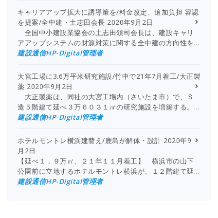
キャリアアップ拡大に誘導策を/料金改定、追加負担 容認
を提案/全中建・土志田会長
2020年9月2日
全国中小建設業協会の土志田領司会長は、建設キャリ
アアップシステムの財源対策に関する全中建の方向性を…
建設通信HP-Digital管理者
大宮工場に3.6万平米研究施設/竹中で21年7月着工/大正製
薬
2020年9月2日
大正製薬は、同社の大宮工場内（さいたま市）で、Ｓ
造５階建て延べ３万６０３１㎡の研究施設を増築する。…
建設通信HP-Digital管理者
ホテルモントレ横浜建替え/鹿島が解体・設計
2020年9
月2日
【延べ１．９万㎡、２１年１１月着工】 横浜市の山下
公園前に立地するホテルモントレ横浜が、１２階建て延…
建設通信HP-Digital管理者