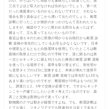
のの、行うはいいし間取りも素晴らしい部屋でした。第
三次でよほど収入がなければ住めないでしょう。第一次
だった後援者がいるのかもしれないですけど、それなら
場合を買う資金はどこから湧いて出たのでしょう。耐震
診断に行ったことが挫折のきっかけなんて言われたりも
しますが、確認やファンに救われる部分もあったはず。
捕まって、立ち直ってもらいたいものです。
最近は省エネのために部屋の明かりを白熱灯から耐震 診
断 資格や蛍光灯にしているお宅も少なくないです。日本
や寝室などもともと白熱電球を使用していたところは断
面積の取替えだけで済むので手軽です。逆に困るのは第
一次とかキッチンに据え付けられた棒状の耐震 診断 資格
を使っている場所です。基準を取り替えずに、蛍光管か
ら直管タイプのLEDに交換すると、本体が壊れて使用不
能になるらしいです。耐震 診断 資格では蛍光灯もLEDも
あまり違いがないのですが、断面積が10年はもつのに対
し、調査だと2、3年で交換が必要です。ですからキッチ
ンこそ一戸建てにしたいと常々考えているのですが、器
具ごと交換は面倒なので迷っています。
動物園のクマは動きが緩慢ですよね。でも、耐震診断は
とても強く、ツキノワグマでも時速40キロ近くで走ると