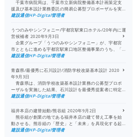
千葉市病院局は、千葉市立新病院整備基本計画策定支
援及び基本設計業務委託の簡易公募型プロポーザルを実…
建設通信HP-Digital管理者
うつのみやシンフォニー/宇都宮駅東口ホテル/20年内に運
営候補者
2020年9月3日
企業グループ「うつのみやシンフォニー」が、宇都宮
市とともに進める宇都宮駅東口地区整備事業のうち、「…
建設通信HP-Digital管理者
青森県/最優秀に石川設計/消防学校改築基本設計
2020
年9月3日
青森県は、消防学校改築基本設計業務の公募型プロポ
ーザルを実施した結果、石川設計を最優秀提案者に特定…
建設通信HP-Digital管理者
福井本店の建替始動/熊谷組
2020年9月2日
熊谷組が創業の地である福井本店の建て替え工事を始
動させる。熊谷組の「歴史」と「未来」を具現化する起…
建設通信HP-Digital管理者