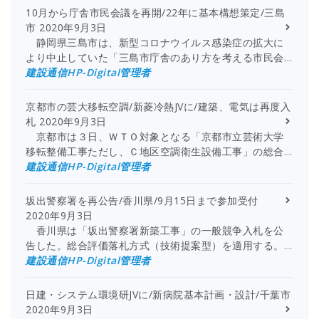
10月から庁舎市民会議を再開/22年に基本構想策定/三島
市
2020年9月3日
静岡県三島市は、新型コロナウイルス感染症の拡大に
より中止していた「三島市庁舎のあり方を考える市民会…
建設通信HP-Digital管理者
京都市の芸大移転空調/新菱冷熱JVに/建築、電気は再度入
札
2020年9月3日
京都市は３日、ＷＴＯ対象となる「京都市立芸術大学
移転整備工事ただし、Ｃ地区空調衛生設備工事」の総合…
建設通信HP-Digital管理者
坂出警察署を再公告/香川県/9月15日まで参加受付
2020年9月3日
香川県は「坂出警察署新築工事」の一般競争入札を公
告した。総合評価落札方式（技術提案型）を適用する。…
建設通信HP-Digital管理者
日建・システム環境研JVに/新病院基本計画・設計/千葉市
2020年9月3日