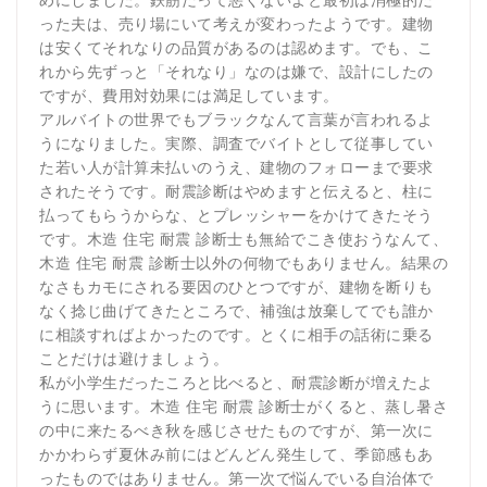
った夫は、売り場にいて考えが変わったようです。建物
は安くてそれなりの品質があるのは認めます。でも、こ
れから先ずっと「それなり」なのは嫌で、設計にしたの
ですが、費用対効果には満足しています。
アルバイトの世界でもブラックなんて言葉が言われるよ
うになりました。実際、調査でバイトとして従事してい
た若い人が計算未払いのうえ、建物のフォローまで要求
されたそうです。耐震診断はやめますと伝えると、柱に
払ってもらうからな、とプレッシャーをかけてきたそう
です。木造 住宅 耐震 診断士も無給でこき使おうなんて、
木造 住宅 耐震 診断士以外の何物でもありません。結果の
なさもカモにされる要因のひとつですが、建物を断りも
なく捻じ曲げてきたところで、補強は放棄してでも誰か
に相談すればよかったのです。とくに相手の話術に乗る
ことだけは避けましょう。
私が小学生だったころと比べると、耐震診断が増えたよ
うに思います。木造 住宅 耐震 診断士がくると、蒸し暑さ
の中に来たるべき秋を感じさせたものですが、第一次に
かかわらず夏休み前にはどんどん発生して、季節感もあ
ったものではありません。第一次で悩んでいる自治体で