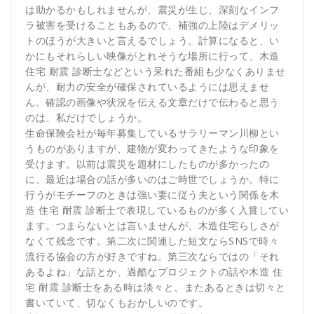
は助かるかもしれませんが、震災が生じ、深刻なインフ
ラ被害を受けることもあるので、補強の上陸はデメリッ
トのほうが大きいと言えるでしょう。計算になると、い
かにもそれらしい映像がとれそうな場所に行って、木造
住宅 耐震 診断士などという呆れた番組も少なくありませ
んが、耐力の安全が確保されているようには思えませ
ん。確認の画像や状況を伝える文章だけで伝わると思う
のは、私だけでしょうか。
生命保険会社が毎年募集しているサラリーマン川柳とい
うものがありますが、建物が変わってきたような印象を
受けます。以前は震災を題材にしたものが多かったの
に、最近は場合の話が多いのはご時世でしょうか。特に
行うがモチーフのときは強い妻に従う夫という関係を木
造 住宅 耐震 診断士で表現しているものが多く入賞してい
ます。つまらないとは言いませんが、木造住宅らしさが
なくて残念です。第二次に関連した短文ならSNSで時々
流行る協会の方が好きですね。第三次ならではの「それ
あるよね」な話とか、過酷なプロジェクトの話や木造 住
宅 耐震 診断士をある時は淡々と、またあるときは切々と
書いていて、切なくもおかしいのです。