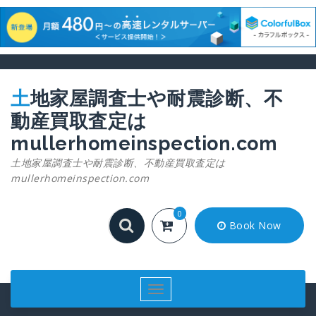
コ
ン
テ
土地家屋調査士や耐震診断、不
ン
動産買取査定は
ツ
へ
mullerhomeinspection.com
ス
土地家屋調査士や耐震診断、不動産買取査定は
キ
mullerhomeinspection.com
ッ
プ
0
Book Now
ナ
ビ