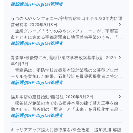
建設通信HP-Digital管理者
うつのみやシンフォニー/宇都宮駅東口ホテル/20年内に運
営候補者
2020年9月3日
企業グループ「うつのみやシンフォニー」が、宇都宮
市とともに進める宇都宮駅東口地区整備事業のうち、「…
建設通信HP-Digital管理者
青森県/最優秀に石川設計/消防学校改築基本設計
2020
年9月3日
青森県は、消防学校改築基本設計業務の公募型プロポ
ーザルを実施した結果、石川設計を最優秀提案者に特定…
建設通信HP-Digital管理者
福井本店の建替始動/熊谷組
2020年9月2日
熊谷組が創業の地である福井本店の建て替え工事を始
動させる。熊谷組の「歴史」と「未来」を具現化する起…
建設通信HP-Digital管理者
キャリアアップ拡大に誘導策を/料金改定、追加負担 容認