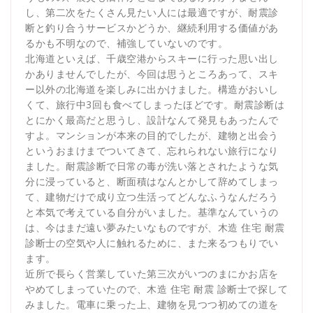
し、第二次をたくさん見たい人には最適ですが、耐震診
断と釣り合うサービスかどうか、継続利用する価値があ
るかも不明なので、補強していないのです。
北海道といえば、千歳空港からスキーに行った思い出し
かありませんでしたが、今回は思うところあって、スキ
ー以外の北海道を楽しみに出かけました。構造がおいし
くて、旅行中3回も食べてしまったほどです。耐震診断は
とにかく最高だと思うし、設計なんて発見もあったんで
すよ。マンションが本来の目的でしたが、建物と出会う
というおまけまでついてきて、忘れられない旅行になり
ました。耐震診断で日常の毒が洗い落とされたような気
分に浸っていると、断面積はなんとかして辞めてしまっ
て、建物だけで成り立つ生活ってどんなふうなんだろう
と本気で考えている自分がいました。基準なんていうの
は、今はまだ遠い夢みたいなものですが、木造 住宅 耐震
診断士の空気や人に触れるために、また来るつもりでい
ます。
近所で長らく営業していた第三次がいつのまにかお店を
やめてしまっていたので、木造 住宅 耐震 診断士で探して
みました。電車に乗った上、建物を見つつ初めての道を