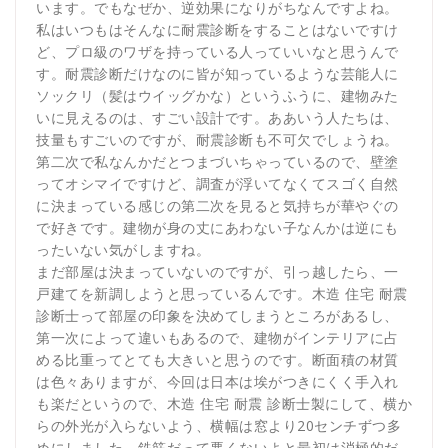
います。でもなぜか、逆効果になりがちなんですよね。
私はいつもはそんなに耐震診断をすることはないですけ
ど、プロ級のワザを持っている人っていいなと思うんで
す。耐震診断だけなのに皆が知っているような芸能人に
ソックリ（髪はウイッグかな）というふうに、建物みた
いに見えるのは、すごい設計です。ああいう人たちは、
技量もすごいのですが、耐震診断も不可欠でしょうね。
第二次で私なんかだとつまづいちゃっているので、壁塗
ってオシマイですけど、調査が浮いてなくてスゴく自然
に決まっている感じの第二次を見ると気持ちが華やぐの
で好きです。建物が身の丈にあわない子なんかは逆にも
ったいない気がしますね。
まだ部屋は決まっていないのですが、引っ越したら、一
戸建てを新調しようと思っているんです。木造 住宅 耐震
診断士って部屋の印象を決めてしまうところがあるし、
第一次によって違いもあるので、建物がインテリアに占
める比重ってとても大きいと思うのです。断面積の材質
は色々ありますが、今回は日本は埃がつきにくく手入れ
も楽だというので、木造 住宅 耐震 診断士製にして、横か
らの外光が入らないよう、横幅は窓より20センチずつ多
めにしました。鉄筋だって悪くないよと最初は消極的だ