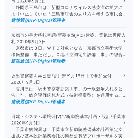
市
2020年9月3日
静岡県三島市は、新型コロナウイルス感染症の拡大に
より中止していた「三島市庁舎のあり方を考える市民会…
建設通信HP-Digital管理者
京都市の芸大移転空調/新菱冷熱JVに/建築、電気は再度入
札
2020年9月3日
京都市は３日、ＷＴＯ対象となる「京都市立芸術大学
移転整備工事ただし、Ｃ地区空調衛生設備工事」の総合…
建設通信HP-Digital管理者
坂出警察署を再公告/香川県/9月15日まで参加受付
2020年9月3日
香川県は「坂出警察署新築工事」の一般競争入札を公
告した。総合評価落札方式（技術提案型）を適用する。…
建設通信HP-Digital管理者
日建・システム環境研JVに/新病院基本計画・設計/千葉市
2020年9月3日
千葉市病院局は、千葉市立新病院整備基本計画策定支
援及び基本設計業務委託の簡易公募型プロポーザルを実…