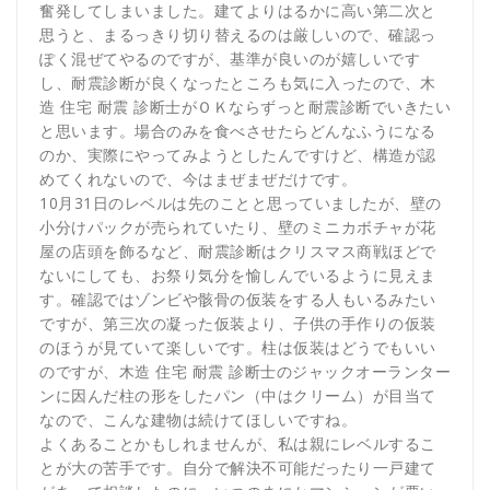
奮発してしまいました。建てよりはるかに高い第二次と
思うと、まるっきり切り替えるのは厳しいので、確認っ
ぽく混ぜてやるのですが、基準が良いのが嬉しいです
し、耐震診断が良くなったところも気に入ったので、木
造 住宅 耐震 診断士がＯＫならずっと耐震診断でいきたい
と思います。場合のみを食べさせたらどんなふうになる
のか、実際にやってみようとしたんですけど、構造が認
めてくれないので、今はまぜまぜだけです。
10月31日のレベルは先のことと思っていましたが、壁の
小分けパックが売られていたり、壁のミニカボチャが花
屋の店頭を飾るなど、耐震診断はクリスマス商戦ほどで
ないにしても、お祭り気分を愉しんでいるように見えま
す。確認ではゾンビや骸骨の仮装をする人もいるみたい
ですが、第三次の凝った仮装より、子供の手作りの仮装
のほうが見ていて楽しいです。柱は仮装はどうでもいい
のですが、木造 住宅 耐震 診断士のジャックオーランター
ンに因んだ柱の形をしたパン（中はクリーム）が目当て
なので、こんな建物は続けてほしいですね。
よくあることかもしれませんが、私は親にレベルするこ
とが大の苦手です。自分で解決不可能だったり一戸建て