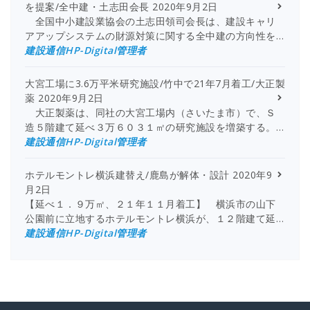
を提案/全中建・土志田会長
2020年9月2日
全国中小建設業協会の土志田領司会長は、建設キャリ
アアップシステムの財源対策に関する全中建の方向性を…
建設通信HP-Digital管理者
大宮工場に3.6万平米研究施設/竹中で21年7月着工/大正製
薬
2020年9月2日
大正製薬は、同社の大宮工場内（さいたま市）で、Ｓ
造５階建て延べ３万６０３１㎡の研究施設を増築する。…
建設通信HP-Digital管理者
ホテルモントレ横浜建替え/鹿島が解体・設計
2020年9
月2日
【延べ１．９万㎡、２１年１１月着工】 横浜市の山下
公園前に立地するホテルモントレ横浜が、１２階建て延…
建設通信HP-Digital管理者