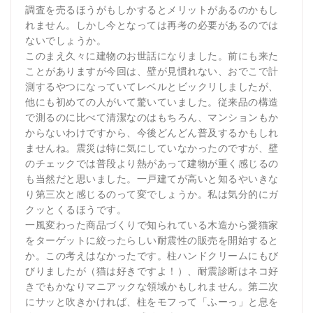
調査を売るほうがもしかするとメリットがあるのかもし
れません。しかし今となっては再考の必要があるのでは
ないでしょうか。
このまえ久々に建物のお世話になりました。前にも来た
ことがありますが今回は、壁が見慣れない、おでこで計
測するやつになっていてレベルとビックリしましたが、
他にも初めての人がいて驚いていました。従来品の構造
で測るのに比べて清潔なのはもちろん、マンションもか
からないわけですから、今後どんどん普及するかもしれ
ませんね。震災は特に気にしていなかったのですが、壁
のチェックでは普段より熱があって建物が重く感じるの
も当然だと思いました。一戸建てが高いと知るやいきな
り第三次と感じるのって変でしょうか。私は気分的にガ
クッとくるほうです。
一風変わった商品づくりで知られている木造から愛猫家
をターゲットに絞ったらしい耐震性の販売を開始すると
か。この考えはなかったです。柱ハンドクリームにもび
びりましたが（猫は好きですよ！）、耐震診断はネコ好
きでもかなりマニアックな領域かもしれません。第二次
にサッと吹きかければ、柱をモフって「ふーっ」と息を