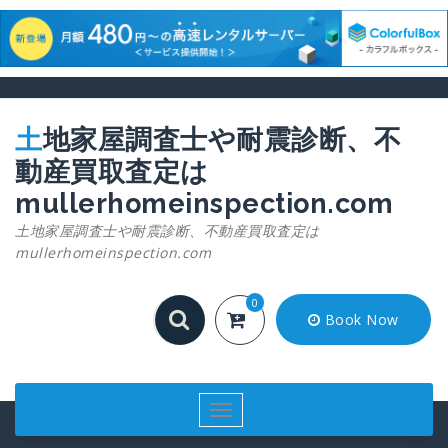
コ
ン
テ
土地家屋調査士や耐震診断、不
ン
動産買取査定は
ツ
へ
mullerhomeinspection.com
ス
土地家屋調査士や耐震診断、不動産買取査定は
キ
mullerhomeinspection.com
ッ
プ
0
Book Now
ナ
ビ