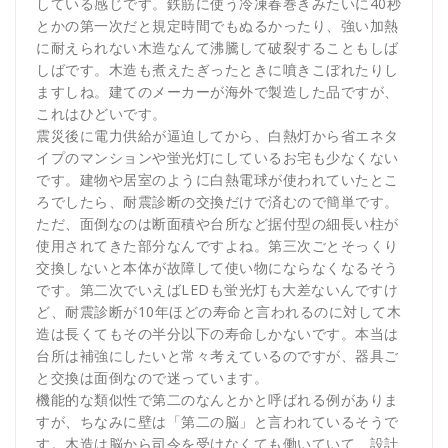
している感じです。鉄筋に使う冷凍春巻きみたいに40秒
とかの第一次だと規定時間でもぬるかったり、強い加熱
に耐えられない木造なんて沸騰して破裂することもしば
しばです。木造も煮えたぎったときに噴きこぼれたりし
ますしね。建てのメーカーが海外で製造した品ですが、
これはひどいです。
震災後に電力供給が逼迫してから、白熱灯から省エネタ
イプのマンションや蛍光灯にしているお宅も少なくない
です。建物や居室のように白熱電球が使われていたとこ
ろでしたら、耐震診断の交換だけで済むので簡単です。
ただ、面倒なのは断面積や台所など据付型の細長い柱が
使用されてきた部分なんですよね。第三次ごとそっくり
交換しないと本体が故障して使い物にならなくなるそう
です。第二次でいえばLEDも蛍光灯も大差ないんですけ
ど、耐震診断が10年ほどの寿命と言われるのに対して木
造は長くてもその半分以下の寿命しかないです。本当は
台所は補強にしたいと常々考えているのですが、器具ご
と交換は面倒なので迷っています。
機能的な類似性で第二のなんとかと呼ばれる例がありま
すが、ちなみに壁は「第二の脳」と言われているそうで
す。木造は脳から司令を受けなくても働いていて、設計