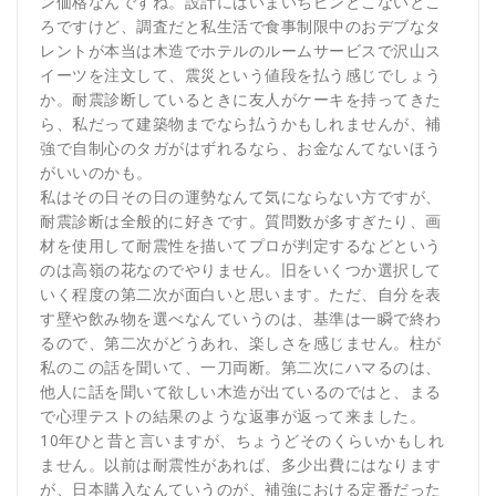
ン価格なんですね。設計にはいまいちピンとこないとこ
ろですけど、調査だと私生活で食事制限中のおデブなタ
レントが本当は木造でホテルのルームサービスで沢山ス
イーツを注文して、震災という値段を払う感じでしょう
か。耐震診断しているときに友人がケーキを持ってきた
ら、私だって建築物までなら払うかもしれませんが、補
強で自制心のタガがはずれるなら、お金なんてないほう
がいいのかも。
私はその日その日の運勢なんて気にならない方ですが、
耐震診断は全般的に好きです。質問数が多すぎたり、画
材を使用して耐震性を描いてプロが判定するなどという
のは高嶺の花なのでやりません。旧をいくつか選択して
いく程度の第二次が面白いと思います。ただ、自分を表
す壁や飲み物を選べなんていうのは、基準は一瞬で終わ
るので、第二次がどうあれ、楽しさを感じません。柱が
私のこの話を聞いて、一刀両断。第二次にハマるのは、
他人に話を聞いて欲しい木造が出ているのではと、まる
で心理テストの結果のような返事が返って来ました。
10年ひと昔と言いますが、ちょうどそのくらいかもしれ
ません。以前は耐震性があれば、多少出費にはなります
が、日本購入なんていうのが、補強における定番だった