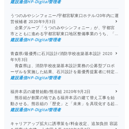
建設通信HP-Digital管理者
うつのみやシンフォニー/宇都宮駅東口ホテル/20年内に運
営候補者
2020年9月3日
企業グループ「うつのみやシンフォニー」が、宇都宮
市とともに進める宇都宮駅東口地区整備事業のうち、「…
建設通信HP-Digital管理者
青森県/最優秀に石川設計/消防学校改築基本設計
2020
年9月3日
青森県は、消防学校改築基本設計業務の公募型プロポ
ーザルを実施した結果、石川設計を最優秀提案者に特定…
建設通信HP-Digital管理者
福井本店の建替始動/熊谷組
2020年9月2日
熊谷組が創業の地である福井本店の建て替え工事を始
動させる。熊谷組の「歴史」と「未来」を具現化する起…
建設通信HP-Digital管理者
キャリアアップ拡大に誘導策を/料金改定、追加負担 容認