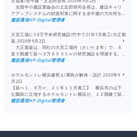
を提案/全中建・土志田会長
2020年9月2日
全国中小建設業協会の土志田領司会長は、建設キャリ
アアップシステムの財源対策に関する全中建の方向性を…
建設通信HP-Digital管理者
大宮工場に3.6万平米研究施設/竹中で21年7月着工/大正製
薬
2020年9月2日
大正製薬は、同社の大宮工場内（さいたま市）で、Ｓ
造５階建て延べ３万６０３１㎡の研究施設を増築する。…
建設通信HP-Digital管理者
ホテルモントレ横浜建替え/鹿島が解体・設計
2020年9
月2日
【延べ１．９万㎡、２１年１１月着工】 横浜市の山下
公園前に立地するホテルモントレ横浜が、１２階建て延…
建設通信HP-Digital管理者