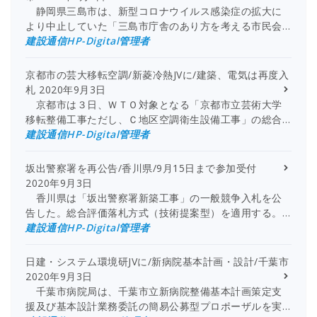
静岡県三島市は、新型コロナウイルス感染症の拡大に
より中止していた「三島市庁舎のあり方を考える市民会…
建設通信HP-Digital管理者
京都市の芸大移転空調/新菱冷熱JVに/建築、電気は再度入
札
2020年9月3日
京都市は３日、ＷＴＯ対象となる「京都市立芸術大学
移転整備工事ただし、Ｃ地区空調衛生設備工事」の総合…
建設通信HP-Digital管理者
坂出警察署を再公告/香川県/9月15日まで参加受付
2020年9月3日
香川県は「坂出警察署新築工事」の一般競争入札を公
告した。総合評価落札方式（技術提案型）を適用する。…
建設通信HP-Digital管理者
日建・システム環境研JVに/新病院基本計画・設計/千葉市
2020年9月3日
千葉市病院局は、千葉市立新病院整備基本計画策定支
援及び基本設計業務委託の簡易公募型プロポーザルを実…