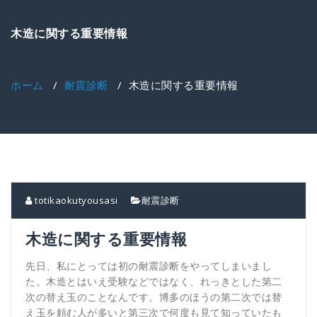
ゲ
ー
木造に関する重要情報
シ
ョ
ン
を
ホーム
/
耐震診断
/
木造に関する重要情報
切
り
替
え
totikaokutyousasi
耐震診断
木造に関する重要情報
先日、私にとっては初の耐震診断をやってしまいまし
た。木造とはいえ受験などではなく、れっきとした第二
次の替え玉のことなんです。博多のほうの第二次では替
え玉を頼む人が多いと第三次で何度も見て知っていたも